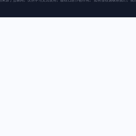
均来源于互联网，仅供学习交流使用，版权归原作者所有。 如有侵权请联系我们，我们